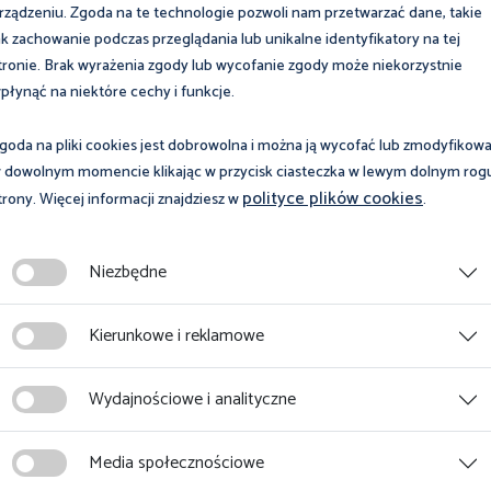
rządzeniu. Zgoda na te technologie pozwoli nam przetwarzać dane, takie
ak zachowanie podczas przeglądania lub unikalne identyfikatory na tej
tronie. Brak wyrażenia zgody lub wycofanie zgody może niekorzystnie
płynąć na niektóre cechy i funkcje.
goda na pliki cookies jest dobrowolna i można ją wycofać lub zmodyfikow
 dowolnym momencie klikając w przycisk ciasteczka w lewym dolnym rog
polityce plików cookies
trony. Więcej informacji znajdziesz w
.
rpnia 2024
23 sierpnia 2024
owy Inspektorat
Uwaga ! zmiana
Niezbędne
w Poznaniu na
telefonicznej informa
ie „Las na Wyspie”
zakresu porad prawn
Kierunkowe i reklamowe
Wydajnościowe i analityczne
cej
Więcej
Media społecznościowe