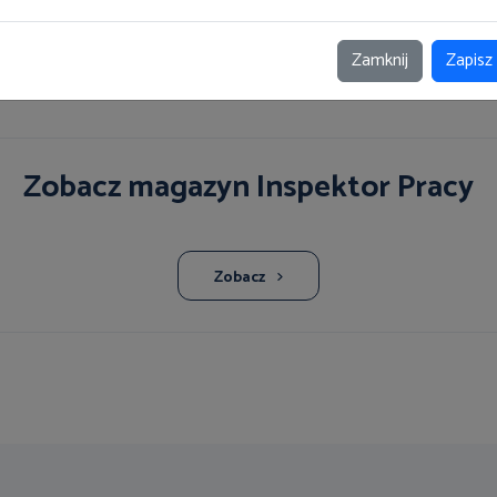
7
8
9
10
11
12
13
14
15
16
Zamknij
Zapisz
Strona 12 z 20
Zobacz magazyn Inspektor Pracy
Zobacz