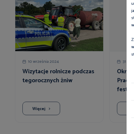
u
j
s
w
Z
w
s
10 września 2024
31 sie
Wizytacje rolnicze podczas
Okręg
tegorocznych żniw
Pracy 
festyn
Więcej
Wię