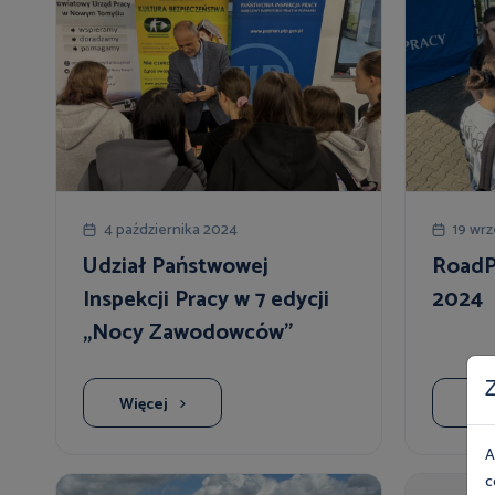
4 października 2024
19 wr
Udział Państwowej
RoadP
Inspekcji Pracy w 7 edycji
2024
„Nocy Zawodowców”
Z
Więcej
Wię
A
c