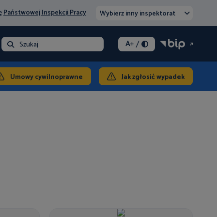
nę
Państwowej Inspekcji Pracy
Wybierz inny inspektorat
/
A
+
- opłata
Szukaj
ontakt
Umowy cywilnoprawne
Jak zgłosić wypadek