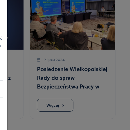
ać
u
19 lipca 2024
Posiedzenie Wielkopolskiej
cji z
Rady do spraw
ych
Bezpieczeństwa Pracy w
Budownictwie
Więcej