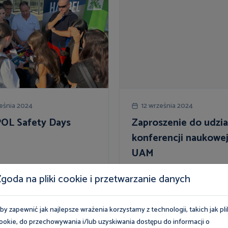
ześnia 2024
12 września 2024
OL Safety Days
Zaproszenie do udzia
konferencji naukowej
UAM
goda na pliki cookie i przetwarzanie danych
cej
Więcej
by zapewnić jak najlepsze wrażenia korzystamy z technologii, takich jak pli
ookie, do przechowywania i/lub uzyskiwania dostępu do informacji o