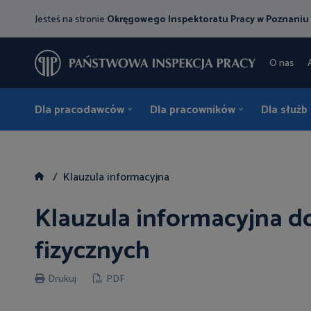
Jesteś na stronie
Okręgowego Inspektoratu Pracy w Poznaniu
O nas
Dla pracodawców
Dla pracowników
Dla służb
Klauzula informacyjna
Klauzula informacyjna d
fizycznych
Drukuj
PDF