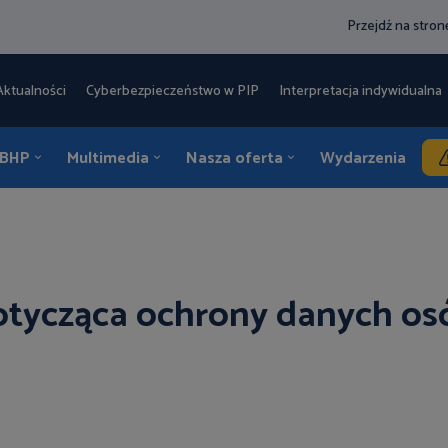
Przejdź na stro
Aktualności
Cyberbezpieczeństwo w PIP
Interpretacja indywidualna 
 BHP
Multimedia
Nasza oferta
Wydarzenia
K
otycząca ochrony danych os