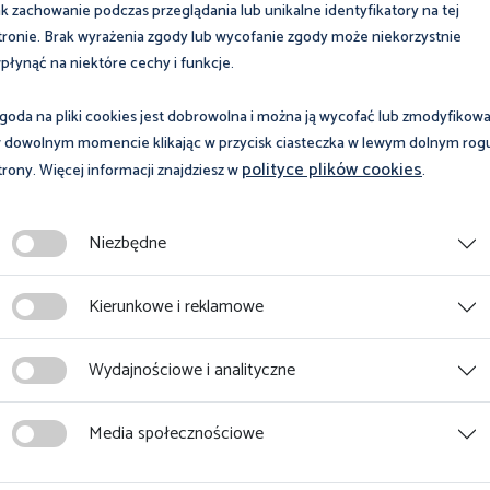
ak zachowanie podczas przeglądania lub unikalne identyfikatory na tej
tronie. Brak wyrażenia zgody lub wycofanie zgody może niekorzystnie
płynąć na niektóre cechy i funkcje.
i dokumentacji.
goda na pliki cookies jest dobrowolna i można ją wycofać lub zmodyfikow
aństwa trzeciego lub organizacji międzynarodowej na
 dowolnym momencie klikając w przycisk ciasteczka w lewym dolnym rog
polityce plików cookies
trony. Więcej informacji znajdziesz w
.
rumentu między organami lub podmiotami publicznymi.
ealizacji celów, do których zostały zebrane. Szczegółowe okres
pekcji Pracy stanowiący załącznik nr 2 do Zarządzenia nr 76/18
Niezbędne
 r. (dostępne na stronie BIP Państwowej Inspekcji Pracy).
 będą przechowywane, nie dłużej niż trzy miesiące od dnia
Kierunkowe i reklamowe
dowód w postępowaniu prowadzonym na podstawie prawa lub
wić dowód w postępowaniu, termin ten ulega przedłużeniu do
Wydajnościowe i analityczne
upływie tych okresów nagrania zawierające dane osobowe
Media społecznościowe
onicznych mogą być udostępniane podmiotom przetwarzającym 
na podstawie umowy powierzenia przetwarzania danych