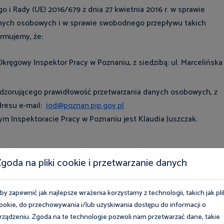
o i Rady (UE) 2016/679 z dnia 27 kwietnia 2016 r. w sprawie
anych osobowych i w sprawie swobodnego przepływu takich
rmujemy, że:
ęgowy Inspektor Pracy w Poznaniu, z siedzibą: ul. Marcelińska
adzorującego prawidłowość przetwarzania danych osobowych, z
dresu e-mail:
iod@poznan.pip.gov.pl
Inspektoracie Pracy w Poznaniu jest Klaudia Juszczak.
Administratorze, zgodnie z art. 6 ust. 1 lit. c) RODO, w
goda na pliki cookie i przetwarzanie danych
 Państwowej Inspekcji Pracy wskazanych w art. 10 Ustawy z dnia
 1 lit. b) RODO;
by zapewnić jak najlepsze wrażenia korzystamy z technologii, takich jak pli
ookie, do przechowywania i/lub uzyskiwania dostępu do informacji o
. 1 lit. a) RODO;
rządzeniu. Zgoda na te technologie pozwoli nam przetwarzać dane, takie