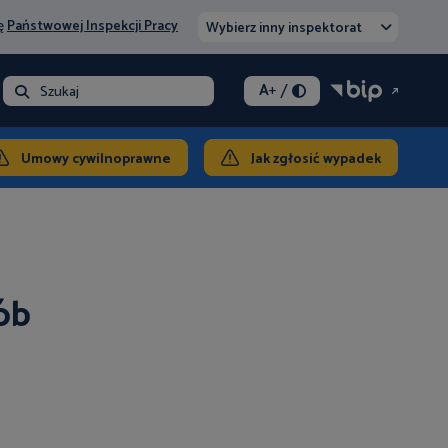
nę
Państwowej Inspekcji Pracy
Wybierz inny inspektorat
/
A
+
- opłata
Szukaj
ontakt
Umowy cywilnoprawne
Jak zgłosić wypadek
ób