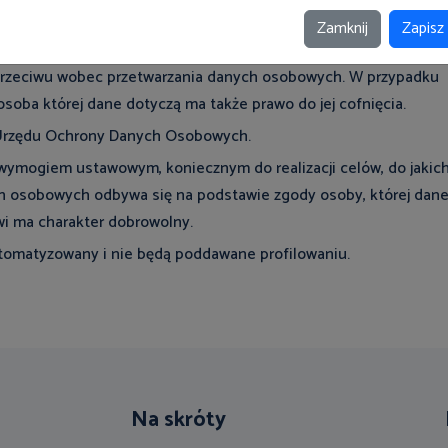
ie przepisów prawa.
Zamknij
Zapisz
nych osobowych oraz prawo ich sprostowania, usunięcia,
sprzeciwu wobec przetwarzania danych osobowych. W przypadku
soba której dane dotyczą ma także prawo do jej cofnięcia.
 Urzędu Ochrony Danych Osobowych.
t wymogiem ustawowym, koniecznym do realizacji celów, do jakic
ych osobowych odbywa się na podstawie zgody osoby, której dan
i ma charakter dobrowolny.
tomatyzowany i nie będą poddawane profilowaniu.
Na skróty