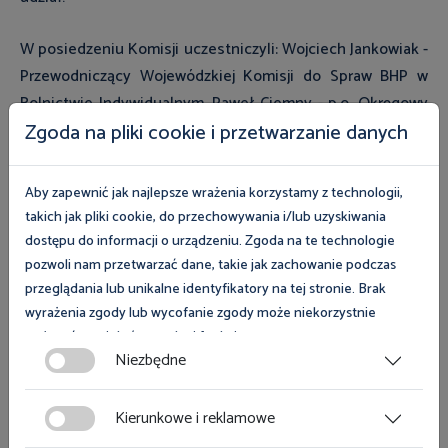
W posiedzeniu Komisji uczestniczyli: Wojciech Jankowiak -
Przewodniczący Wojewódzkiej Komisji do Spraw BHP w
Rolnictwie Indywidualnym, Paweł Ciemny - p.o. Okręgowy
Inspektor Pracy w Poznaniu, Tomasz Gajdziński - Zastępca
Zgoda na pliki cookie i przetwarzanie danych
Okręgowego Inspektora Pracy w Poznaniu, Andrzej
Zalewski - Główny Specjalista w Okręgowym Inspektoracie
Aby zapewnić jak najlepsze wrażenia korzystamy z technologii,
Pracy w Poznaniu, Grzegorz Wysocki - Dyrektor Biura
takich jak pliki cookie, do przechowywania i/lub uzyskiwania
Wielkopolskiej Izby Rolniczej, Maria Ewa Wróblewska -
dostępu do informacji o urządzeniu. Zgoda na te technologie
Dyrektor Oddziału Regionalnego Kasy Rolniczego
pozwoli nam przetwarzać dane, takie jak zachowanie podczas
przeglądania lub unikalne identyfikatory na tej stronie. Brak
Ubezpieczenia Społecznego w Poznaniu, Andrzej Okpisz -
wyrażenia zgody lub wycofanie zgody może niekorzystnie
Zastępca Dyrektora Oddziału Regionalnego Kasy
wpłynąć na niektóre cechy i funkcje.
Rolniczego Ubezpieczenia Społecznego w Poznaniu,
Niezbędne
Aldona Jankowska Wielkopolski Ośrodek Doradztwa
Zgoda na pliki cookies jest dobrowolna i można ją wycofać lub
Rolniczego, nadkom. Katarzyna Owsian-Słomińska -
zmodyfikować w dowolnym momencie klikając w przycisk
Kierunkowe i reklamowe
Komenda Wojewódzka Policji w Poznaniu, Tomasz
ciasteczka w lewym dolnym rogu strony. Więcej informacji