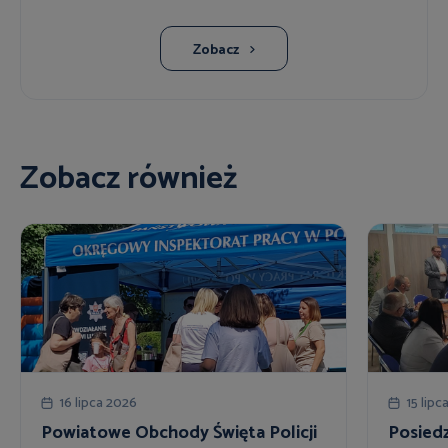
Zobacz
Zobacz również
16 lipca 2026
15 lipc
Powiatowe Obchody Święta Policji
Posiedz