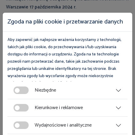
Warszawie 17 października 2024 r.
Zgoda na pliki cookie i przetwarzanie danych
Organizatorem konkursu jest Fundacja Aktywizacji
Zawodowej Osób Niepełnosprawnych FAZON, której
fundatorem jest Polska Organizacja Pracodawców Osób
Aby zapewnić jak najlepsze wrażenia korzystamy z technologii,
Niepełnosprawnych.
takich jak pliki cookie, do przechowywania i/lub uzyskiwania
dostępu do informacji o urządzeniu. Zgoda na te technologie
pozwoli nam przetwarzać dane, takie jak zachowanie podczas
przeglądania lub unikalne identyfikatory na tej stronie. Brak
wyrażenia zgody lub wycofanie zgody może niekorzystnie
wpłynąć na niektóre cechy i funkcje.
Niezbędne
Zobacz magazyn Inspektor Pracy
Zgoda na pliki cookies jest dobrowolna i można ją wycofać lub
zmodyfikować w dowolnym momencie klikając w przycisk
Kierunkowe i reklamowe
ciasteczka w lewym dolnym rogu strony. Więcej informacji
Zobacz
polityce plików cookies
znajdziesz w
.
Wydajnościowe i analityczne