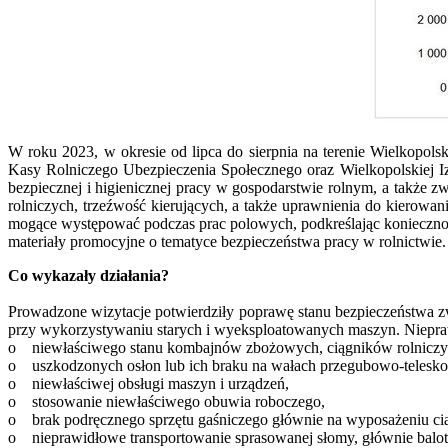
W roku 2023, w okresie od lipca do sierpnia na terenie Wielkopol
Kasy Rolniczego Ubezpieczenia Społecznego oraz Wielkopolskiej I
bezpiecznej i higienicznej pracy w gospodarstwie rolnym, a także 
rolniczych, trzeźwość kierujących, a także uprawnienia do kierow
mogące występować podczas prac polowych, podkreślając konieczno
materiały promocyjne o tematyce bezpieczeństwa pracy w rolnictwie
Co wykazały działania?
Prowadzone wizytacje potwierdziły poprawę stanu bezpieczeństwa zw
przy wykorzystywaniu starych i wyeksploatowanych maszyn. Niepra
o niewłaściwego stanu kombajnów zbożowych, ciągników rolniczyc
o uszkodzonych osłon lub ich braku na wałach przegubowo-telesko
o niewłaściwej obsługi maszyn i urządzeń,
o stosowanie niewłaściwego obuwia roboczego,
o brak podręcznego sprzętu gaśniczego głównie na wyposażeniu ci
o nieprawidłowe transportowanie sprasowanej słomy, głównie balot